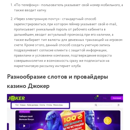
«По телефону» - пользователь указывает свой номер мобильного, а
также вводит капчу.
«Через электронную почту» - стандартный способ
зарегистрироваться, при котором геймер указывает свой e-mail,
прописывает уникальный пароль от рабочего кабинета в
дальнейшем, вводит актуальный промокод при его наличии, а
также выбирает тип валюты для денежных транзакций на игровом
счете. Кроме этого, данный способ создать учетную запись
подразумевает согласие клиента с защитой информации,
правилами и условиями компании, подтверждение возраста
совершеннолетия и возможность сразу же подписаться на
маркетинговую рассылку интернет клуба.
Разнообразие слотов и провайдеры
казино Джокер