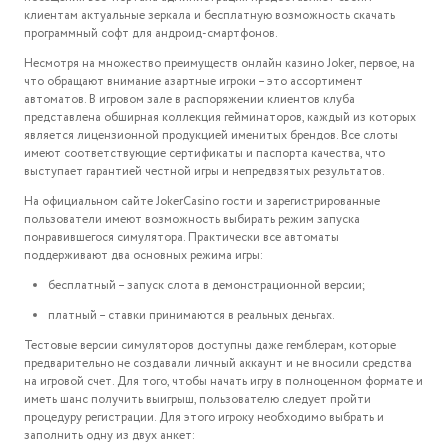
клиентам актуальные зеркала и бесплатную возможность скачать
программный софт для андроид-смартфонов.
Несмотря на множество преимуществ онлайн казино Joker, первое, на
что обращают внимание азартные игроки – это ассортимент
автоматов. В игровом зале в распоряжении клиентов клуба
представлена обширная коллекция гейминаторов, каждый из которых
является лицензионной продукцией именитых брендов. Все слоты
имеют соответствующие сертификаты и паспорта качества, что
выступает гарантией честной игры и непредвзятых результатов.
На официальном сайте JokerCasino гости и зарегистрированные
пользователи имеют возможность выбирать режим запуска
понравившегося симулятора. Практически все автоматы
поддерживают два основных режима игры:
бесплатный – запуск слота в демонстрационной версии;
платный – ставки принимаются в реальных деньгах.
Тестовые версии симуляторов доступны даже гемблерам, которые
предварительно не создавали личный аккаунт и не вносили средства
на игровой счет. Для того, чтобы начать игру в полноценном формате и
иметь шанс получить выигрыш, пользователю следует пройти
процедуру регистрации. Для этого игроку необходимо выбрать и
заполнить одну из двух анкет: