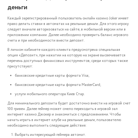
деньги
Каждый зарегистрированный пользователь онлайн казино Joker имеет
право делать ставки в автоматах на реальные деньги. Для этого игроку
следует вначале авторизоваться на сайте, в мобильной версии или в
приложении компании. Далее необходимо проверить баланс игрового
счета и при необходимости внести депозит.
В личном кабинете каждого клиента предусмотрена специальная
опция «Депозит», при нажатии на которую на экране высвечивается
перечень доступных финансовых инструментов, среди которых также
присутствуют:
банковские кредитные карты формата Visa;
банковские кредитные карты формата MasterCard;
услуги мобильного оператора Киев Стар.
Для минимального депозита будет достаточно внести на игровой счет
100 гривен. Далее геймер может смело переходить в игровой зал
интернет казино Джокер и знакомиться с предложениями. Чтобы
начать играть в интернет клубе на реальные деньги, пользователю
необходимо выполнить следующие действия:
Выбрать интересующий геймера автомат.