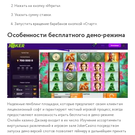
Нажать на кнопку «Играть».
Указать сумму ставки.
Запустить вращение барабанов кнопкой «Старт».
Особенности бесплатного демо-режима
Надежные гемблинг площадки, которые предлагают своим клиентам
лицензионный софт и гарантируют честный игровой процесс, всегда
предоставляют возможность играть бесплатно в демо-режиме.
Онлайн казино Джокер входит в их число. Изучение ассортимента
виртуальных развлечений в игровом зале JokerCasino посредством
запуска демо версий слотов позволяет геймеру в дальнейшем принять