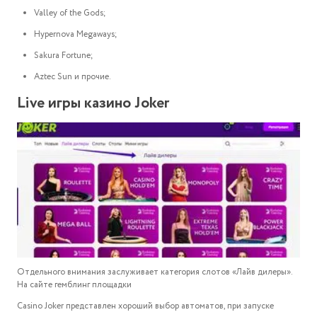
Valley of the Gods;
Hypernova Megaways;
Sakura Fortune;
Aztec Sun и прочие.
Live игры казино Joker
Отдельного внимания заслуживает категория слотов «Лайв дилеры».
На сайте гемблинг площадки
Casino Joker представлен хороший выбор автоматов, при запуске