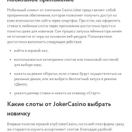
Мобильный клиент от компании Casino Joker представляет собой
программное обеспечение, которое позволяет получать доступ ко
всем возможностям сайта через смартфон. При этом, как оформлять
ставки в любимые слоты через приложение достаточно просто и
понятно даже для новичков. Сам процесс запуска гейминатора ничем
не отличается от игры на основном веб-ресурсе. Пользователю
достаточно выполнить следующие действия:
войти в игровой зал;
воспользоваться категориями слотов или поисковой системой
для выбора игры;
нажать на режим «Играть», если ставки будут осуществляться на
реальные деньги, или же выбрать бесплатный запуск в режиме
«Демо»;
указать размер ставки и нажать на клавишу «Старт».
Какие слоты от JokerCasino выбрать
новичку
Впервые посетив игровой клуб JokerCasino, гости веб-платформы сразу
же стараются изучить ассортимент слотов. Благодаря удобной