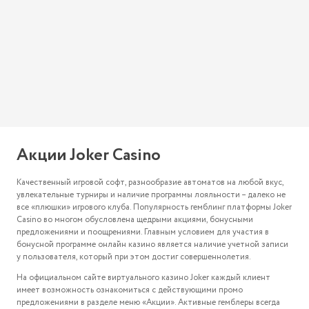
Акции Joker Casino
Качественный игровой софт, разнообразие автоматов на любой вкус,
увлекательные турниры и наличие программы лояльности – далеко не
все «плюшки» игрового клуба. Популярность гемблинг платформы Joker
Casino во многом обусловлена щедрыми акциями, бонусными
предложениями и поощрениями. Главным условием для участия в
бонусной программе онлайн казино является наличие учетной записи
у пользователя, который при этом достиг совершеннолетия.
На официальном сайте виртуального казино Joker каждый клиент
имеет возможность ознакомиться с действующими промо
предложениями в разделе меню «Акции». Активные гемблеры всегда