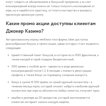
могут следить за обновлениями в бонусной программе, а за счет
вознаграждений всегда можно не только получить наслаждение от
игры, но и наработать практику, отточить мастерство и выиграть
приличную денежную сумму.
Какие промо акции доступны клиентам
Джокер Казино?
Авторизованному игроку гемблинг платформы Joker доступны
разнообразные бонусы и промо акции, среди которых стоит выделить
следующее:
приветственный пакет бонусов, в котором есть 1000 фриспинов, а
также каждый второй подарок бездепозитный;
3100 гривен к особой дате – презенты в виде денежных
вознаграждений после 1, 3, 6 месяцев с момента регистрации
профиля, а также бонус на годовщину создания аккаунта;
бонус в сумме 10 000 гривен за самый крупный множитель – в
течение месяца игрок, который сможет набрать наиболее крупный
множитель при игре на абсолютно любых лимитах, получает приз;
кешбек в размере до 20 процентов, который выплачивается
клиентам интернет казино каждую неделю.