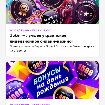
01.01 / 12:00 - 31.12 / 12:00
Joker — лучшее украинское
лицензионное онлайн-казино!
Почему игроки выбирают Joker? Потому что Joker всегда на
их стороне!