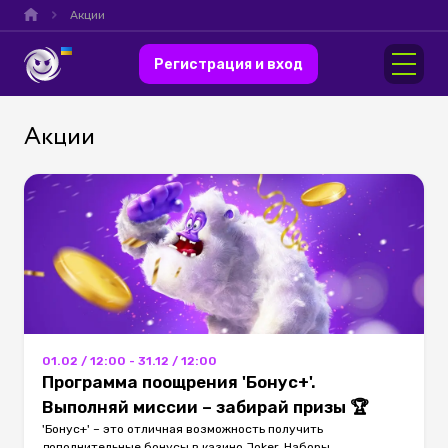
Акции
Регистрация и вход
Акции
01.02 / 12:00 - 31.12 / 12:00
Программа поощрения 'Бонус+'.
Выполняй миссии – забирай призы 🏆
'Бонус+' – это отличная возможность получить
дополнительные бонусы в казино Joker. Наборы