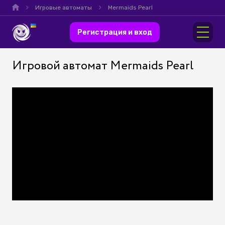
Игровые автоматы
Mermaids Pearl
Регистрация и вход
Игровой автомат Mermaids Pearl