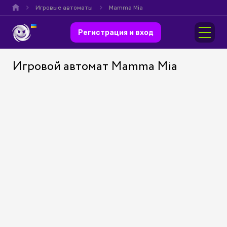
Игровые автоматы
Mamma Mia
Регистрация и вход
Игровой автомат Mamma Mia