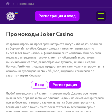
Промокоды
Регистрация и вход
Промокоды Joker Casino
Азартные игроки на просторах интернета могут наблюдать большой
выбор онлайн клубов. Среди молодых и перспективных казино
выделяется Joker Casino. Официальный сайт компании был основан
год назад и предлагает своим клиентам обширный ассортимент
лицензионных слотов, разнообразные турниры, акции и щедрые
бонусы. Гемблинг площадка предоставляет свои услуги и продукты на
основании сублицензии No. 2663/RAZ, выданной комиссией по
азартным играм Кюрасао.
Вход
Регистрация
Любой потенциальный клиент игрового клуба Джокер оценивает
дизайн веб-портала и его наполнение. Одним из основных критериев
при выборе виртуального казино является бонусная программа.
Компания Casino Joker может похвастаться интересными промо
предложениями, которые поощряют как новых игроков, так и