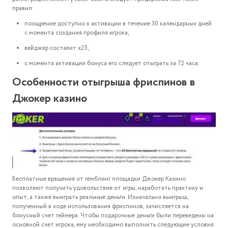
правил:
поощрение доступно к активации в течение 30 календарных дней
с момента создания профиля игрока;
вейджер составит х25;
с момента активации бонуса его следует отыграть за 72 часа.
Особенности отыгрыша фриспинов в
Джокер казино
Бесплатные вращения от гемблинг площадки Джокер Казино
позволяют получить удовольствие от игры, наработать практику и
опыт, а также выиграть реальные деньги. Изначально выигрыш,
полученный в ходе использования фриспинов, зачисляется на
бонусный счет геймера. Чтобы подарочные деньги были переведены на
основной счет игрока, ему необходимо выполнить следующие условия