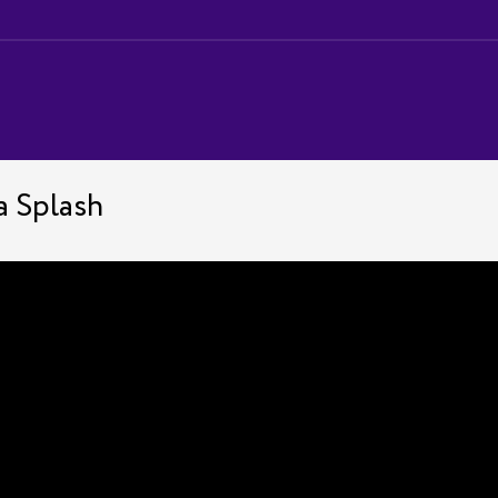
 Splash