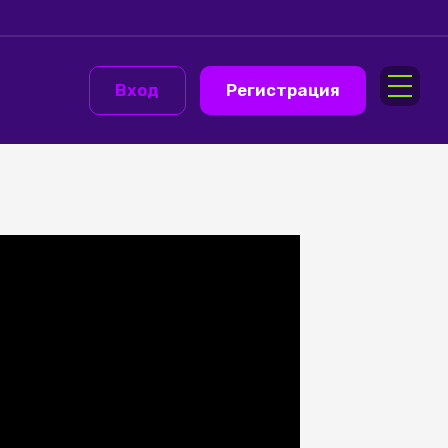
Вход
Регистрация